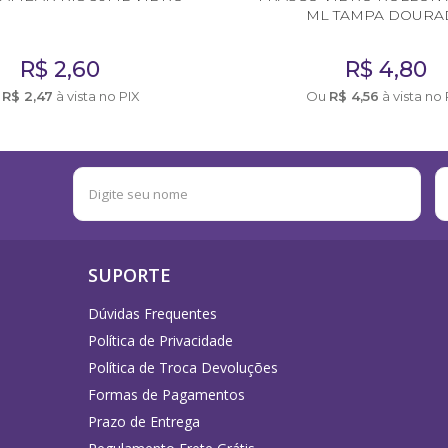
ML TAMPA DOURA
R$
2,60
R$
4,80
u
R$
2,47
à vista no PIX
Ou
R$
4,56
à vista no 
SUPORTE
Dúvidas Frequentes
Política de Privacidade
Política de Troca Devoluções
Formas de Pagamentos
Prazo de Entrega