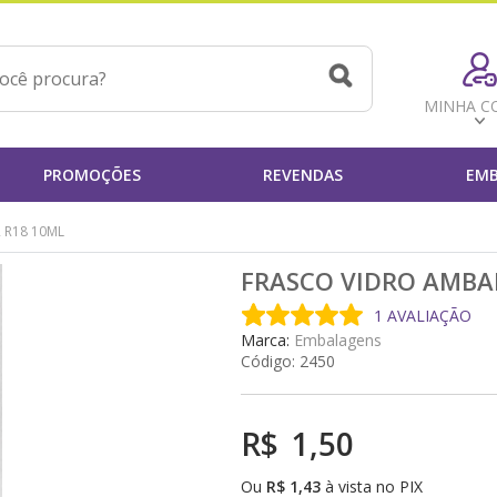
MINHA C
PROMOÇÕES
REVENDAS
EMB
 R18 10ML
FRASCO VIDRO AMBA
1 AVALIAÇÃO
Marca:
Embalagens
Código:
2450
R$
1,50
Ou
R$
1,43
à vista no PIX