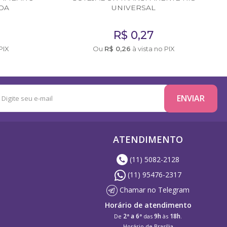
DA
UNIVERSAL
R$
0,27
PIX
Ou
R$
0,26
à vista no PIX
ATENDIMENTO
(11) 5082-2128
(11) 95476-2317
Chamar no Telegram
Horário de atendimento
2ª a 6ª
9h
18h
De
das
às
.
Horário de Brasília