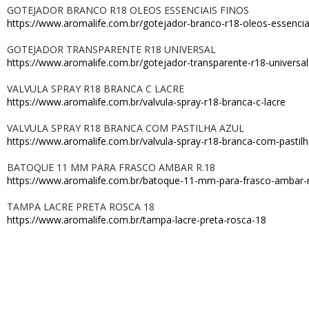
GOTEJADOR BRANCO R18 OLEOS ESSENCIAIS FINOS
AromaPreciosos
https://www.aromalife.com.br/gotejador-branco-r18-oleos-essencia
Livros
GOTEJADOR TRANSPARENTE R18 UNIVERSAL
https://www.aromalife.com.br/gotejador-transparente-r18-universal
Cosméticos
VALVULA SPRAY R18 BRANCA C LACRE
https://www.aromalife.com.br/valvula-spray-r18-branca-c-lacre
Cuidados Pessoais
VALVULA SPRAY R18 BRANCA COM PASTILHA AZUL
Óleos Corporais
https://www.aromalife.com.br/valvula-spray-r18-branca-com-pastilh
Roll-on e Sinergias
BATOQUE 11 MM PARA FRASCO AMBAR R.18
https://www.aromalife.com.br/batoque-11-mm-para-frasco-ambar-
PROMOÇÕES
TAMPA LACRE PRETA ROSCA 18
Agosto na Aromalife
https://www.aromalife.com.br/tampa-lacre-preta-rosca-18
XEPA AROMALIFE
REVENDAS
Revendas