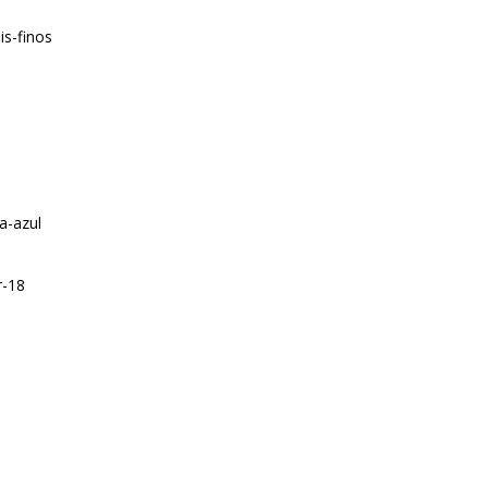
is-finos
a-azul
r-18