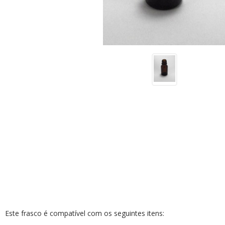
Receitas
Novidades
Cursos
AROMATERAPIA
Óleos Essenciais
Óleos e Manteigas Vegetais
Hidrolatos
Sprays Aromáticos
Difusores Ambientais
Difusores Pessoais
Este frasco é compatível com os seguintes itens:
Bases Neutras