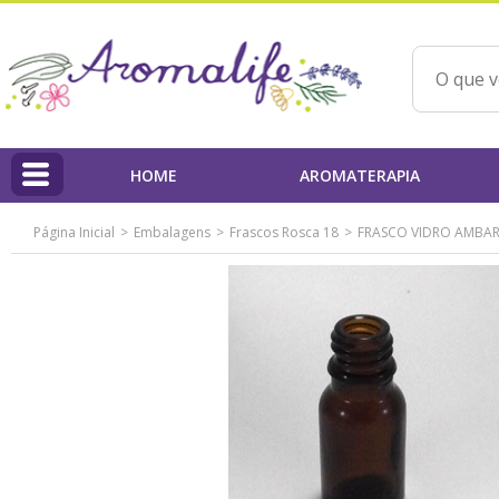
HOME
AROMATERAPIA
Página Inicial
Embalagens
Frascos Rosca 18
FRASCO VIDRO AMBAR
HOME
Linha Aromalife
Profissionais
PAP'AROMA - Projeto Aromaterapia na Prática
Qualidade dos Produtos / IBD
Ações Beneficentes
Beatriz Yoshimura