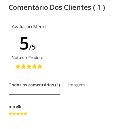
Comentário Dos Clientes
( 1 )
Consultor de Vendas
Distribuição
Avaliação Média
EMBALAGENS
5
Frascos Rosca 28
/5
Frascos Rosca 18
Nota do Produto
Flaconete Rosca 13
Flaconete Rosca 15
Todos os comentários (1)
Imagem
Frasco Laquê Rosca 18
Pote 30 ml
mirelli
Pote 33 ml
Rollon