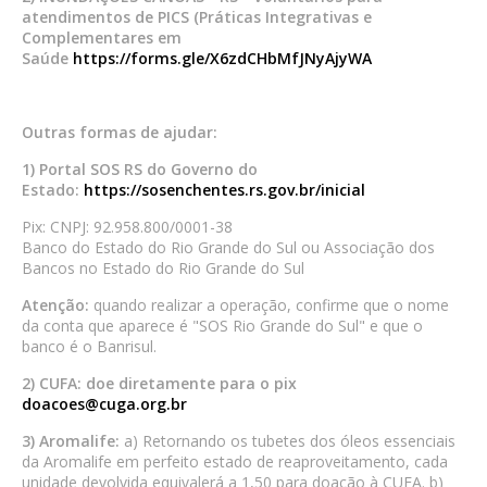
atendimentos de PICS (Práticas Integrativas e
Complementares em
Saúde
https://forms.gle/X6zdCHbMfJNyAjyWA
Outras formas de ajudar:
1) Portal SOS RS do Governo do
Estado:
https://sosenchentes.rs.gov.br/inicial
Pix: CNPJ: 92.958.800/0001-38
Banco do Estado do Rio Grande do Sul ou Associação dos
Bancos no Estado do Rio Grande do Sul
Atenção:
quando realizar a operação, confirme que o nome
da conta que aparece é "SOS Rio Grande do Sul" e que o
banco é o Banrisul.
2) CUFA: doe diretamente para o pix
doacoes@cuga.org.br
3) Aromalife:
a) Retornando os tubetes dos óleos essenciais
da Aromalife em perfeito estado de reaproveitamento, cada
unidade devolvida equivalerá a 1,50 para doação à CUFA. b)