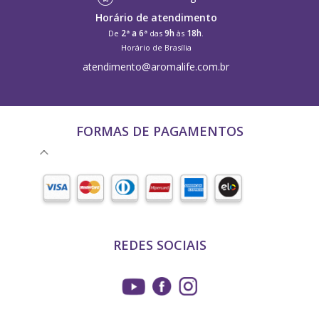
Horário de atendimento
2ª a 6ª
9h
18h
De
das
às
.
Horário de Brasília
atendimento@aromalife.com.br
FORMAS DE PAGAMENTOS
REDES SOCIAIS