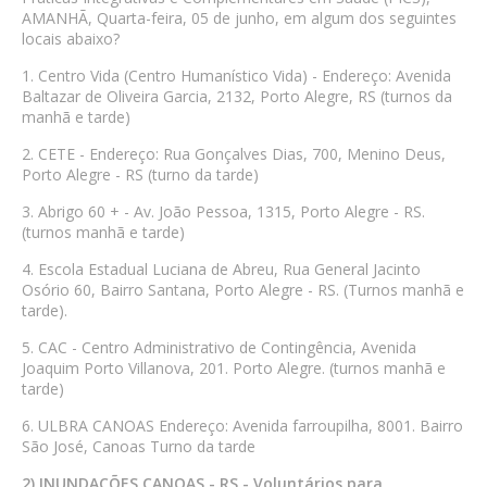
AMANHÃ, Quarta-feira, 05 de junho, em algum dos seguintes
locais abaixo?
1. Centro Vida (Centro Humanístico Vida) - Endereço: Avenida
Baltazar de Oliveira Garcia, 2132, Porto Alegre, RS (turnos da
manhã e tarde)
2. CETE - Endereço: Rua Gonçalves Dias, 700, Menino Deus,
Porto Alegre - RS (turno da tarde)
3. Abrigo 60 + - Av. João Pessoa, 1315, Porto Alegre - RS.
(turnos manhã e tarde)
4. Escola Estadual Luciana de Abreu, Rua General Jacinto
Osório 60, Bairro Santana, Porto Alegre - RS. (Turnos manhã e
tarde).
5. CAC - Centro Administrativo de Contingência, Avenida
Joaquim Porto Villanova, 201. Porto Alegre. (turnos manhã e
tarde)
6. ULBRA CANOAS Endereço: Avenida farroupilha, 8001. Bairro
São José, Canoas Turno da tarde
2)
INUNDAÇÕES CANOAS - RS - Voluntários para