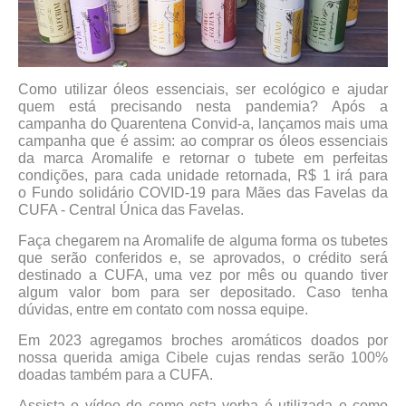
Como utilizar óleos essenciais, ser ecológico e ajudar
quem está precisando nesta pandemia? Após a
campanha do Quarentena Convid-a, lançamos mais uma
campanha que é assim: ao comprar os óleos essenciais
da marca Aromalife e retornar o tubete em perfeitas
condições, para cada unidade retornada, R$ 1 irá para
o Fundo solidário COVID-19 para Mães das Favelas da
CUFA - Central Única das Favelas.
Faça chegarem na Aromalife de alguma forma os tubetes
que serão conferidos e, se aprovados, o crédito será
destinado a CUFA, uma vez por mês ou quando tiver
algum valor bom para ser depositado. Caso tenha
dúvidas, entre em contato com nossa equipe.
Em 2023 agregamos broches aromáticos doados por
nossa querida amiga Cibele cujas rendas serão 100%
doadas também para a CUFA.
Assista o vídeo de como esta verba é utilizada e como