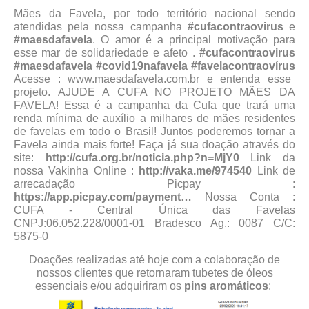
Mães da Favela, por todo território nacional sendo
atendidas pela nossa campanha
#cufacontraovirus
e
#maesdafavela
. O amor é a principal motivação para
esse mar de solidariedade e afeto .
#cufacontraovirus
#maesdafavela
#covid19nafavela
#favelacontraovírus
Acesse : www.maesdafavela.com.br e entenda esse
projeto. AJUDE A CUFA NO PROJETO MÃES DA
FAVELA! Essa é a campanha da Cufa que trará uma
renda mínima de auxílio a milhares de mães residentes
de favelas em todo o Brasil! Juntos poderemos tornar a
Favela ainda mais forte! Faça já sua doação através do
site:
http://cufa.org.br/noticia.php?n=MjY0
Link da
nossa Vakinha Online :
http://vaka.me/974540
Link de
arrecadação Picpay :
https://app.picpay.com/payment…
Nossa Conta :
CUFA - Central Única das Favelas
CNPJ:06.052.228/0001-01 Bradesco Ag.: 0087 C/C:
5875-0
Doações realizadas até hoje com a colaboração de
nossos clientes que retornaram tubetes de óleos
essenciais e/ou adquiriram os
pins aromáticos
: