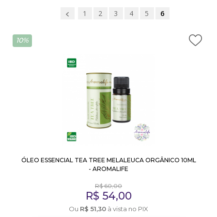
1
2
3
4
5
6
10%
ÓLEO ESSENCIAL TEA TREE MELALEUCA ORGÂNICO 10ML
- AROMALIFE
R$
60,00
R$
54,00
Ou
R$
51,30
à vista no PIX