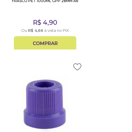
FRASCO PET 1000ML GPP 28MM A6
R$
4,90
Ou
R$
4,66
à vista no PIX
COMPRAR