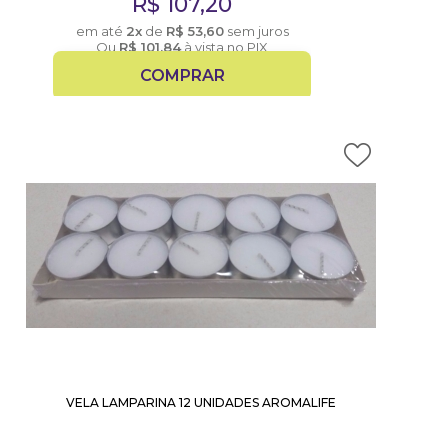
R$
107,20
em até
2x
de
R$
53,60
sem juros
Ou
R$
101,84
à vista no PIX
COMPRAR
VELA LAMPARINA 12 UNIDADES AROMALIFE