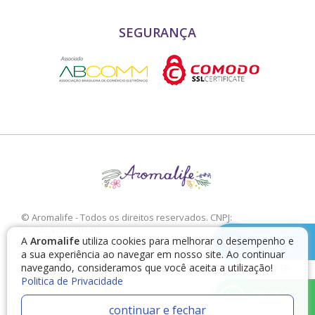
SEGURANÇA
© Aromalife - Todos os direitos reservados. CNPJ:
03.772.376/0001-02
chamar no
A
Aromalife
utiliza cookies para melhorar o desempenho e
É proibido a sua reprodução, total ou parcial, sem a expressa
Telegram
a sua experiência ao navegar em nosso site. Ao continuar
autorização da Aromalife.
navegando, consideramos que você aceita a utilização!
Rua: Conde de Irajá, 17 V. Mariana - São Paulo - SP / CEP: 04119-
010
Politica de Privacidade
chamar no
WhatsApp
continuar e fechar