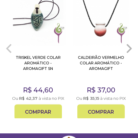
TRISKEL VERDE COLAR
CALDEIRÃO VERMELHO
AROMÁTICO -
COLAR AROMÁTICO -
AROMAGIFT SN
AROMAGIFT
R$
44,60
R$
37,00
X
Ou
R$
42,37
à vista no PIX
Ou
R$
35,15
à vista no PIX
COMPRAR
COMPRAR