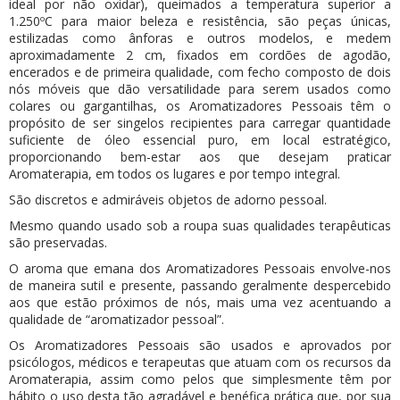
ideal por não oxidar), queimados a temperatura superior a
1.250ºC para maior beleza e resistência, são peças únicas,
estilizadas como ânforas e outros modelos, e medem
aproximadamente 2 cm, fixados em cordões de agodão,
encerados e de primeira qualidade, com fecho composto de dois
nós móveis que dão versatilidade para serem usados como
colares ou gargantilhas, os Aromatizadores Pessoais têm o
propósito de ser singelos recipientes para carregar quantidade
suficiente de óleo essencial puro, em local estratégico,
proporcionando bem-estar aos que desejam praticar
Aromaterapia, em todos os lugares e por tempo integral.
São discretos e admiráveis objetos de adorno pessoal.
Mesmo quando usado sob a roupa suas qualidades terapêuticas
são preservadas.
O aroma que emana dos Aromatizadores Pessoais envolve-nos
de maneira sutil e presente, passando geralmente despercebido
aos que estão próximos de nós, mais uma vez acentuando a
qualidade de “aromatizador pessoal”.
Os Aromatizadores Pessoais são usados e aprovados por
psicólogos, médicos e terapeutas que atuam com os recursos da
Aromaterapia, assim como pelos que simplesmente têm por
hábito o uso desta tão agradável e benéfica prática que, por sua