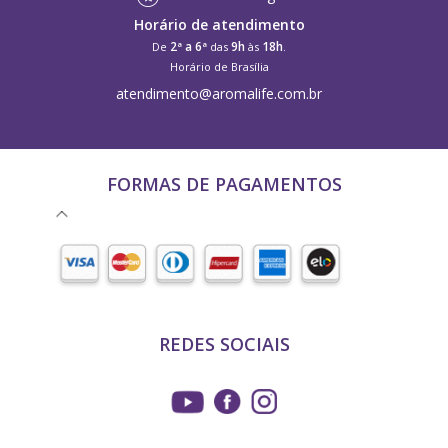
Horário de atendimento
2ª a 6ª
9h
18h
De
das
às
.
Horário de Brasília
atendimento@aromalife.com.br
FORMAS DE PAGAMENTOS
REDES SOCIAIS