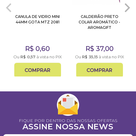
CANULA DE VIDRO MINI
CALDEIRÃO PRETO
44MM GOTA MTZ 2081
COLAR AROMÁTICO -
AROMAGIFT
R$
0,60
R$
37,00
X
Ou
R$
0,57
à vista no PIX
Ou
R$
35,15
à vista no PIX
COMPRAR
COMPRAR
FIQUE POR DENTRO DAS NOSSAS OFERTAS
ASSINE NOSSA NEWS