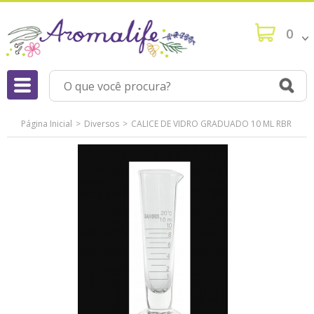
0
Página Inicial
Diversos
CALICE DE VIDRO GRADUADO 10 ML RBR