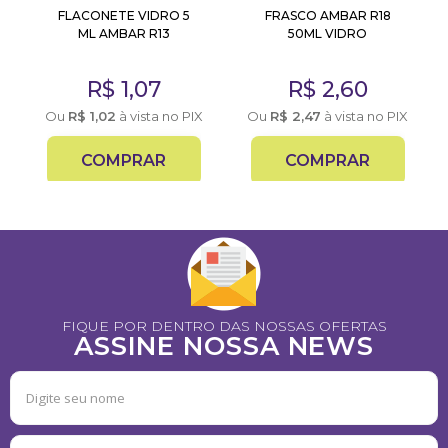
FLACONETE VIDRO 5
FRASCO AMBAR R18
ML AMBAR R13
50ML VIDRO
R$
1,07
R$
2,60
X
Ou
R$
1,02
à vista no PIX
Ou
R$
2,47
à vista no PIX
COMPRAR
COMPRAR
FIQUE POR DENTRO DAS NOSSAS OFERTAS
ASSINE NOSSA NEWS