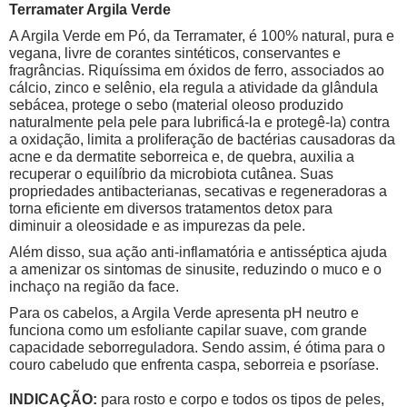
Terramater Argila Verde
A Argila Verde em Pó, da Terramater, é 100% natural, pura e
vegana, livre de corantes sintéticos, conservantes e
fragrâncias. Riquíssima em óxidos de ferro, associados ao
cálcio, zinco e selênio, ela regula a atividade da glândula
sebácea, protege o sebo (material oleoso produzido
naturalmente pela pele para lubrificá-la e protegê-la) contra
a oxidação, limita a proliferação de bactérias causadoras da
acne e da dermatite seborreica e, de quebra, auxilia a
recuperar o equilíbrio da microbiota cutânea. Suas
propriedades antibacterianas, secativas e regeneradoras a
torna eficiente em diversos tratamentos detox para
diminuir a oleosidade e as impurezas da pele.
Além disso, sua ação anti-inflamatória e antisséptica ajuda
a amenizar os sintomas de sinusite, reduzindo o muco e o
inchaço na região da face.
Para os cabelos, a Argila Verde apresenta pH neutro e
funciona como um esfoliante capilar suave, com grande
capacidade seborreguladora. Sendo assim, é ótima para o
couro cabeludo que enfrenta caspa, seborreia e psoríase.
INDICAÇÃO:
para rosto e corpo e todos os tipos de peles,