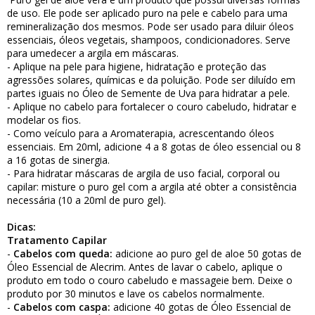
de uso. Ele pode ser aplicado puro na pele e cabelo para uma
remineralização dos mesmos. Pode ser usado para diluir óleos
essenciais, óleos vegetais, shampoos, condicionadores. Serve
para umedecer a argila em máscaras.
- Aplique na pele para higiene, hidratação e proteção das
agressões solares, químicas e da poluição. Pode ser diluído em
partes iguais no
Óleo de Semente de Uva
para hidratar a pele.
- Aplique no cabelo para fortalecer o couro cabeludo, hidratar e
modelar os fios.
- Como veículo para a Aromaterapia, acrescentando óleos
essenciais. Em 20ml, adicione 4 a 8 gotas de óleo essencial ou 8
a 16 gotas de sinergia.
- Para hidratar máscaras de argila de uso facial, corporal ou
capilar: misture o puro gel com a argila até obter a consistência
necessária (10 a 20ml de puro gel).
Dicas:
Tratamento Capilar
-
Cabelos com queda:
adicione ao puro gel de aloe 50 gotas de
Óleo Essencial de Alecrim. Antes de lavar o cabelo, aplique o
produto em todo o couro cabeludo e massageie bem. Deixe o
produto por 30 minutos e lave os cabelos normalmente.
-
Cabelos com caspa:
adicione 40 gotas de Óleo Essencial de