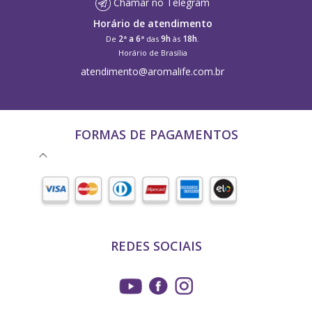
Chamar no Telegram
Horário de atendimento
2ª a 6ª
9h
18h
De
das
às
.
Horário de Brasília
atendimento@aromalife.com.br
FORMAS DE PAGAMENTOS
REDES SOCIAIS