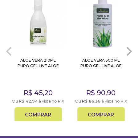
ALOE VERA 210ML
ALOE VERA 500 ML
PURO GEL LIVE ALOE
PURO GEL LIVE ALOE
R$
45,20
R$
90,90
X
Ou
R$
42,94
à vista no PIX
Ou
R$
86,36
à vista no PIX
COMPRAR
COMPRAR