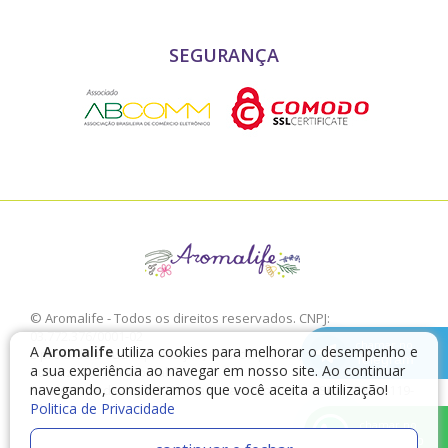
SEGURANÇA
© Aromalife - Todos os direitos reservados. CNPJ:
03.772.376/0001-02
chamar no
A
Aromalife
utiliza cookies para melhorar o desempenho e
É proibido a sua reprodução, total ou parcial, sem a expressa
Telegram
a sua experiência ao navegar em nosso site. Ao continuar
autorização da Aromalife.
navegando, consideramos que você aceita a utilização!
Rua: Conde de Irajá, 17 V. Mariana - São Paulo - SP / CEP: 04119-
010
Politica de Privacidade
chamar no
WhatsApp