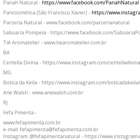
Panah Natural -
https://www.facebook.com/PanahNatural
Receitas
Pancosmética (São Francisco Xavier) -
https://www.instag
Parceria Natural -
www.facebook.com/parcerianatural
Novidades
Saboaria Pompeia -
https://www.facebook.com/SaboariaP
Cursos
Tiê Aromatelier -
www.tiearomatelier.com.br
AROMATERAPIA
BA
Óleos Essenciais
Centella Divina -
https://www.instagram.com/centelladivina
MG
Óleos e Manteigas Vegetais
Botica da Keila -
https://www.instagram.com/boticadakeila
Hidrolatos
Ane Walsh -
www.anewalsh.com.br
Sprays Aromáticos
RJ
Difusores Ambientais
Fefa Pimenta -
www.fefapimenta.com.br
Difusores Pessoais
e-mail: fefapimenta@fefapimenta.com.br
Instagram: @fefapimentanatural -
https://www.instagram.
Bases Neutras