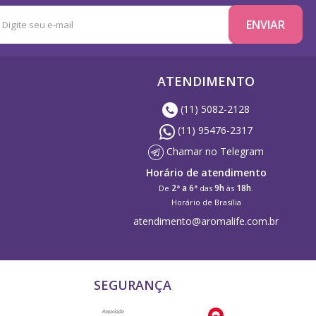
ATENDIMENTO
(11) 5082-2128
(11) 95476-2317
Chamar no Telegram
Horário de atendimento
2ª a 6ª
9h
18h
De
das
às
.
Horário de Brasília
atendimento@aromalife.com.br
SEGURANÇA