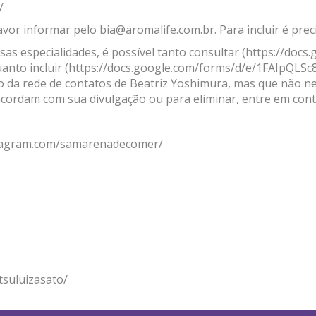
/
favor informar pelo
bia@aromalife.com.br
. Para incluir é pr
as especialidades, é possível tanto consultar (
https://docs
uanto incluir (
https://docs.google.com/forms/d/e/1FAIpQL
o da rede de contatos de Beatriz Yoshimura, mas que não n
cordam com sua divulgação ou para eliminar, entre em con
stagram.com/samarenadecomer/
tsuluizasato/