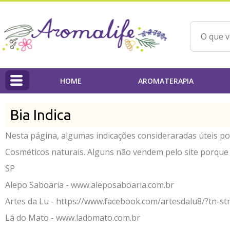
HOME
AROMATERAPIA
HOME
Bia Indica
Linha Aromalife
Nesta página, algumas indicações consideraradas úteis po
Profissionais
Cosméticos naturais. Alguns não vendem pelo site porque
PAP'AROMA - Projeto Aromaterapia na Prática
SP
Alepo Saboaria -
www.aleposaboaria.com.br
Qualidade dos Produtos / IBD
Artes da Lu -
https://www.facebook.com/artesdalu8/?tn-st
Ações Beneficentes
Lá do Mato -
www.ladomato.com.br
Beatriz Yoshimura