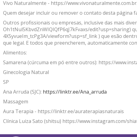
Vivo Naturalmente -
https://www.vivonaturalmente.com.br
AromaPreciosos
Quem desejar incluir ou remover o contato desta página 
Livros
Outros profissionais ou empresas, inclusive das mais divers
Oh1tNul5KbvdZnWIQIQfP6qJ7kFvaxs/edit?usp=sharing
) q
Cosméticos
4X5yvueIm_tcPg3A/viewform?usp=sf_link
) que esão dentr
que legal. E todos que preencherem, automaticamente con
Cuidados Pessoais
Alimentos:
Óleos Corporais
Samarena (cúrcuma em pó entre outros):
https://www.in
Roll-on e Sinergias
Ginecologia Natural
SP
PROMOÇÕES
Ana Arruda (SJC):
https://linktr.ee/Ana_arruda
Agosto na Aromalife
Massagem
XEPA AROMALIFE
Aura Terapia -
https://linktr.ee/auraterapiasnaturais
Clínica Luiza Sato (shitsu)
https://www.instagram.com/shia
REVENDAS
Revendas