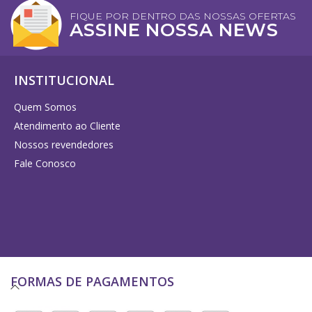
FIQUE POR DENTRO DAS NOSSAS OFERTAS
Consultor de Vendas
ASSINE NOSSA NEWS
Distribuição
INSTITUCIONAL
EMBALAGENS
Frascos Rosca 28
Quem Somos
Atendimento ao Cliente
Frascos Rosca 18
Nossos revendedores
Flaconete Rosca 13
Fale Conosco
Flaconete Rosca 15
Frasco Laquê Rosca 18
Pote 30 ml
Pote 33 ml
FORMAS DE PAGAMENTOS
Rollon