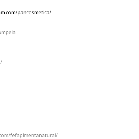
ram.com/pancosmetica/
ompeia
/
/
com/fefapimentanatural/