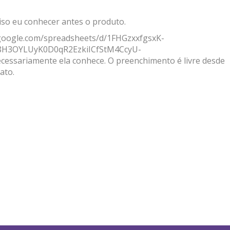
eciso eu conhecer antes o produto.
.google.com/spreadsheets/d/1FHGzxxfgsxK-
Sc8H3OYLUyK0D0qR2EzkiICfStM4CcyU-
ecessariamente ela conhece. O preenchimento é livre desde
tato.