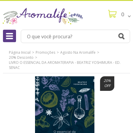
0
Página Inicial
Promoções
Agosto Na Aromalife
20% Desconto
LIVRO O ESSENCIAL DA AROMATERAPIA - BEATRIZ YOSHIMURA - ED.
SENAC
20%
OFF