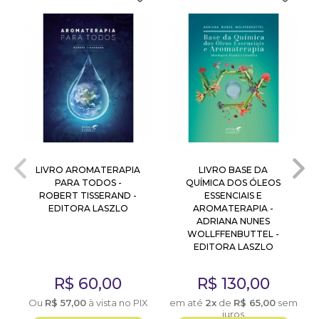
LIVRO AROMATERAPIA
LIVRO BASE DA
PARA TODOS -
QUÍMICA DOS ÓLEOS
ROBERT TISSERAND -
ESSENCIAIS E
EDITORA LASZLO
AROMATERAPIA -
ADRIANA NUNES
WOLLFFENBUTTEL -
EDITORA LASZLO
X
R$
60,00
R$
130,00
Ou
R$
57,00
à vista no PIX
em até
2x
de
R$
65,00
sem
juros