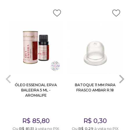
ÓLEO ESSENCIAL ERVA
BATOQUE 11 MM PARA
BALEEIRA 5 ML -
FRASCO AMBAR R.18
AROMALIFE
R$
85,80
R$
0,30
X
Ou
R$
81,51
à vista no PIX
Ou
R$
0,29
à vista no PIX