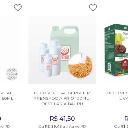
GETAL
ÓLEO VEGETAL GERGELIM
ÓLEO VE
 60ML -
PRENSADO A FRIO 100ML -
UVA
E
DESTILARIA BAURU
0
R$
41,50
no PIX
Ou
R$
39,43
à vista no PIX
Ou
R$