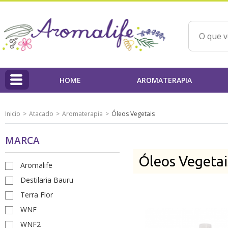
HOME
AROMATERAPIA
HOME
Inicio
Atacado
Aromaterapia
Óleos Vegetais
Linha Aromalife
MARCA
Profissionais
Óleos Vegetai
PAP'AROMA - Projeto Aromaterapia na Prática
Aromalife
Destilaria Bauru
Qualidade dos Produtos / IBD
Terra Flor
Ações Beneficentes
WNF
WNF2
Beatriz Yoshimura