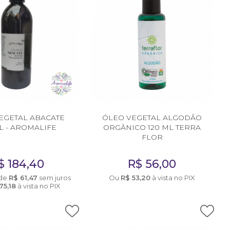
EGETAL ABACATE
ÓLEO VEGETAL ALGODÃO
L - AROMALIFE
ORGÂNICO 120 ML TERRA
FLOR
$
184,40
R$
56,00
de
R$
61,47
sem juros
Ou
R$
53,20
à vista no PIX
75,18
à vista no PIX