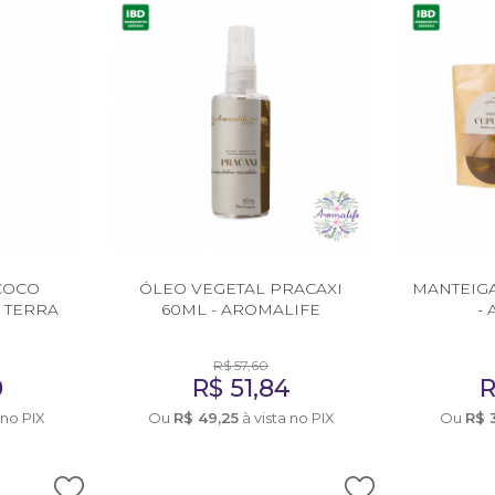
COCO
ÓLEO VEGETAL PRACAXI
MANTEIG
 TERRA
60ML - AROMALIFE
-
R$
57,60
0
R$
51,84
 no PIX
Ou
R$
49,25
à vista no PIX
Ou
R$