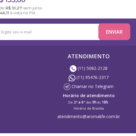
de
R$
51,27
sem juros
146,11
à vista no PIX
ATENDIMENTO
(11) 5082-2128
(11) 95476-2317
Chamar no Telegram
Horário de atendimento
2ª a 6ª
9h
18h
De
das
às
.
Horário de Brasília
atendimento@aromalife.com.br