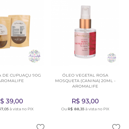
A DE CUPUAÇU 90G
ÓLEO VEGETAL ROSA
 AROMALIFE
MOSQUETA (CANINA) 20ML -
AROMALIFE
R$
39,00
R$
93,00
37,05
à vista no PIX
Ou
R$
88,35
à vista no PIX