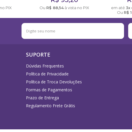
 no PIX
Ou
R$
88,54
à vista no PIX
em até
3x
Ou
R$
SUPORTE
Dúvidas Frequentes
Política de Privacidade
Política de Troca Devoluções
Formas de Pagamentos
Prazo de Entrega
Regulamento Frete Grátis