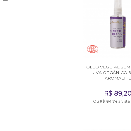
Receitas
Novidades
Cursos
AROMATERAPIA
Óleos Essenciais
ÓLEO VEGETAL SEM
Óleos e Manteigas Vegetais
UVA ORGÂNICO 6
AROMALIF
Hidrolatos
R$
89,2
Sprays Aromáticos
Ou
R$
84,74
à vista
Difusores Ambientais
Difusores Pessoais
Bases Neutras