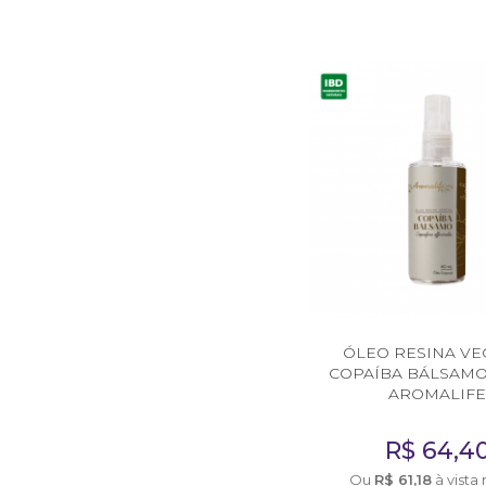
Diversos
DIVERSOS
Acessórios
Argilas
Cubetas
Defumação
Livros diversos
Presentes
ÓLEO RESINA VE
Respira Plus e Lota
COPAÍBA BÁLSAMO
AROMALIF
Vidraria
R$
64,4
Cursos
Ou
R$
61,18
à vista 