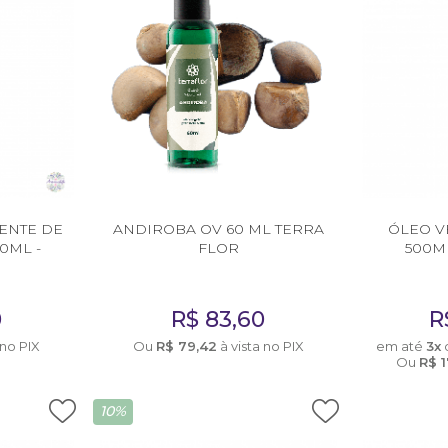
ENTE DE
ANDIROBA OV 60 ML TERRA
ÓLEO V
0ML -
FLOR
500M
E
0
R$
83,60
R
 no PIX
Ou
R$
79,42
à vista no PIX
em até
3x
Ou
R$
1
10%