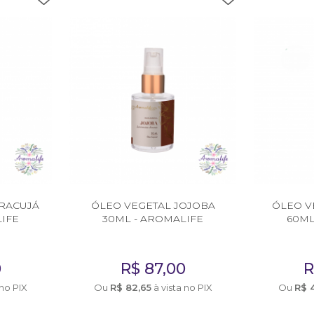
RACUJÁ
ÓLEO VEGETAL JOJOBA
ÓLEO V
LIFE
30ML - AROMALIFE
60ML
0
R$
87,00
 no PIX
Ou
R$
82,65
à vista no PIX
Ou
R$