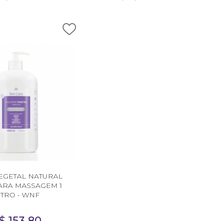
EGETAL NATURAL
ARA MASSAGEM 1
ITRO - WNF
$
153,80