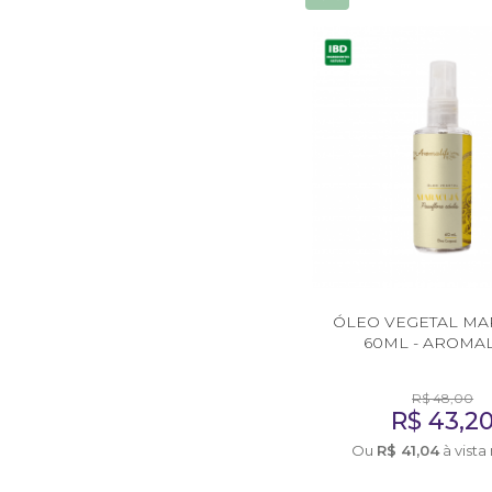
Consultor de Vendas
Distribuição
EMBALAGENS
Frascos Rosca 28
Frascos Rosca 18
Flaconete Rosca 13
Flaconete Rosca 15
ÓLEO VEGETAL MA
Frasco Laquê Rosca 18
60ML - AROMA
Pote 30 ml
R$
48,00
R$
43,2
Pote 33 ml
Ou
R$
41,04
à vista
Rollon