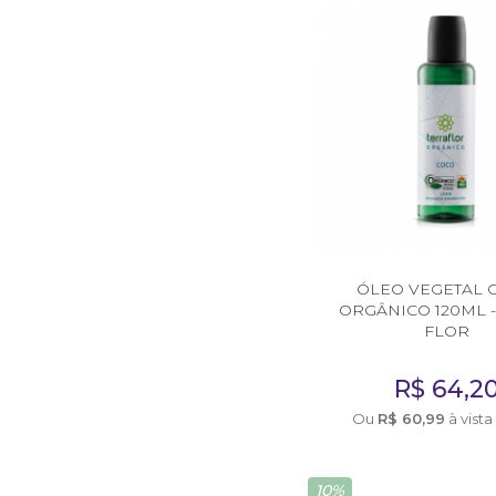
AromaPreciosos
Livros
Cosméticos
Cuidados Pessoais
Óleos Corporais
Roll-on e Sinergias
ÓLEO VEGETAL 
PROMOÇÕES
ORGÂNICO 120ML -
FLOR
Agosto na Aromalife
R$
64,2
XEPA AROMALIFE
Ou
R$
60,99
à vista
REVENDAS
Revendas
10%