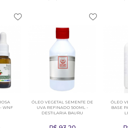
ROSA
ÓLEO VEGETAL SEMENTE DE
ÓLEO V
- WNF
UVA REFINADO 500ML -
BASE P
DESTILARIA BAURU
L
0
R$
93,20
R