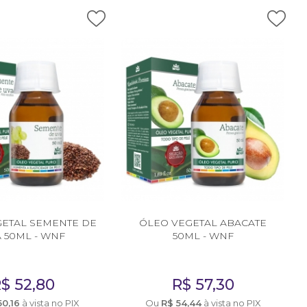
GETAL SEMENTE DE
ÓLEO VEGETAL ABACATE
 50ML - WNF
50ML - WNF
R$
52,80
R$
57,30
50,16
à vista no PIX
Ou
R$
54,44
à vista no PIX