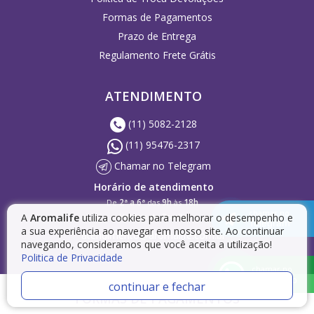
Formas de Pagamentos
Prazo de Entrega
Regulamento Frete Grátis
ATENDIMENTO
(11) 5082-2128
(11) 95476-2317
Chamar no Telegram
Horário de atendimento
2ª a 6ª
9h
18h
De
das
às
.
chamar no
A
Aromalife
utiliza cookies para melhorar o desempenho e
Horário de Brasília
Telegram
a sua experiência ao navegar em nosso site. Ao continuar
atendimento@aromalife.com.br
navegando, consideramos que você aceita a utilização!
Politica de Privacidade
chamar no
WhatsApp
continuar e fechar
FORMAS DE PAGAMENTOS